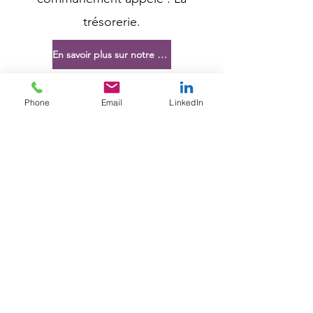
trésorerie.
En savoir plus sur notre approche du budget en 3 phases.
Phone
Email
LinkedIn
Contactez-nous.
nora.fahmi@evimeria.be